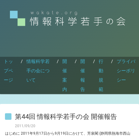
トッ
/
情報科学若
/
開
/
開
/
行
/
プライバ
プペ
手の会につ
催
催
動
シーポリ
ージ
いて
案
報
規
シー
内
告
範
第44回 情報科学若手の会 開催報告
2011/09/20
はじめに 2011年9月17日から9月19日にかけて、芳泉閣 (静岡県熱海市西山