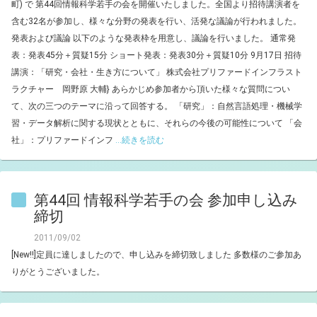
町) で 第44回情報科学若手の会を開催いたしました。全国より招待講演者を
含む32名が参加し、様々な分野の発表を行い、活発な議論が行われました。
発表および議論 以下のような発表枠を用意し、議論を行いました。 通常発
表：発表45分＋質疑15分 ショート発表：発表30分＋質疑10分 9月17日 招待
講演：「研究・会社・生き方について」 株式会社プリファードインフラスト
ラクチャー 岡野原 大輔} あらかじめ参加者から頂いた様々な質問につい
て、次の三つのテーマに沿って回答する。 「研究」：自然言語処理・機械学
習・データ解析に関する現状とともに、それらの今後の可能性について 「会
社」：プリファードインフ
...続きを読む
第44回 情報科学若手の会 参加申し込み
締切
2011/09/02
[New!!]定員に達しましたので、申し込みを締切致しました 多数様のご参加あ
りがとうございました。